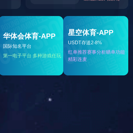
首页
关于我们
新闻中心
科技创新
产品与服务
党的建设
人力资源
信息公开
星空xingkong(中国)