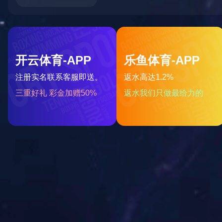
北京市超硬材料制品工程技术研究中心
上一篇
北京市特种粉末冶金材料工程技术研究中心