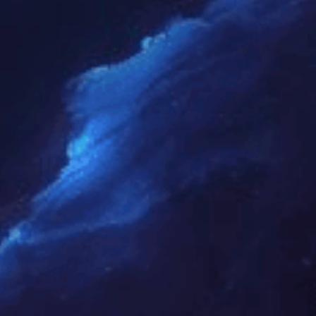
重大事
科技创
产品与
研究生
主要企
项
新
服务
教育
业
MAJO
TECH
PROD
GRAD
MAIN
R ISSU
NOLO
UCTS
UATE
BUSIN
ES
GICAL
AND S
STUD
ESS