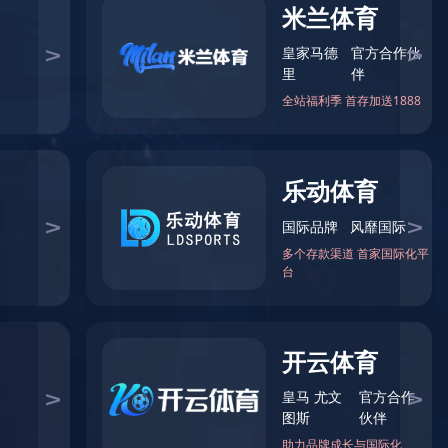
相关平台
网站群
ENGLISH