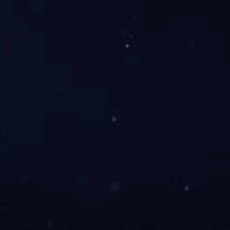
30
2026.01
高宏斌
董事长
一行访
向新图强 向优提质|中国钢研召开2026年工作会
问首钢
集团
集团新闻
30
2026.01
中国钢
研召开2
026年党
风廉政
建设和
反腐败
工作会