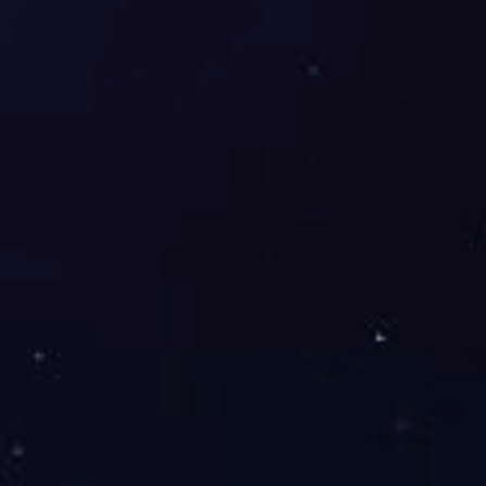
中国钢
中国钢研党委召开2025年度领导班子民主生活会
研党委
召开202
11
2026.02
5年度领
导班子
民主生
高宏斌董事长一行访问首钢集团
活会
04
2026.02
中国钢研召开2026年党风廉政建设和反腐败工作会议暨警示教育大会
集团新闻