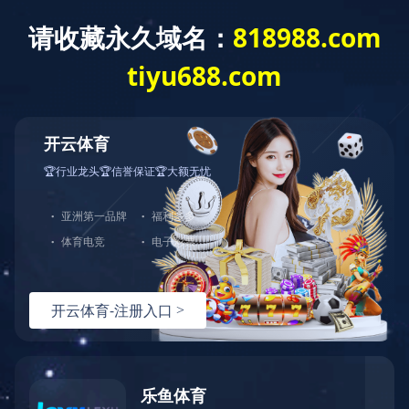
网站群
ENGLISH
通知公告
中国钢研是我国冶金行业最大的综合性研究开发和高新技术产业化
机构
22
​星空官方网站负责人2022-2024年任期激励收入信