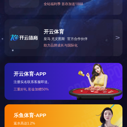
下属企业
政府机构
行业网站
知名媒体
地址 ：北京市海淀区学院南路76号
联系电话 ：010-62182602
邮政编码 ：100081
邮箱：cisri@cisri.cn